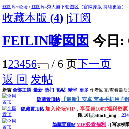
丝图库
»
论坛
›
丝图库-秀人旗下套图区（官网原版 持续更新）
›
收藏本版
(
4
)
|
订阅
FEILIN嗲囡囡
今日:
1
2
3
4
5
6
/ 6 页
下一页
返 回
发帖
新窗
全部主题
最新
热门
热帖
精华
更多
作者
回复/查看
最后
【最新】安卓 苹果手机用户解
隐藏置顶帖
加入论坛VIP，享受超100T福利资源
隐藏置顶帖
限
10
]
...
2
3
4
VIP必看福利
隐藏置顶帖
- [阅读权