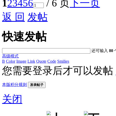
1
2
3
4
5
6
/ 6 页
下一页
返 回
发帖
快速发帖
还可输入
80
高级模式
B
Color
Image
Link
Quote
Code
Smilies
您需要登录后才可以发帖
本版积分规则
发表帖子
关闭