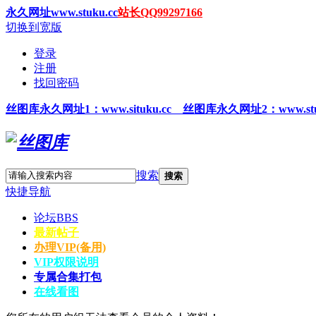
永久网址www.stuku.cc
站长QQ99297166
切换到宽版
登录
注册
找回密码
丝图
库永久网址1
：www.situku.cc 丝图库永久网址2：www.stu
搜索
搜索
快捷导航
论坛
BBS
最新帖子
办理VIP(备用)
VIP权限说明
专属合集打包
在线看图