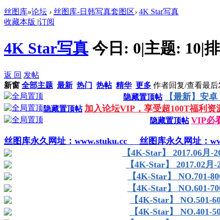
丝图库
»
论坛
›
丝图库-日韩写真套图区
›
4K Star写真
收藏本版
|
订阅
4K Star写真
今日:
0
|
主题:
10
|
排
返 回
发帖
新窗
全部主题
最新
热门
热帖
精华
更多
作者
回复/查看
最后
【最新】安卓
隐藏置顶帖
加入论坛VIP，享受超100T福利资
隐藏置顶帖
VIP必
隐藏置顶帖
丝图库永久网址：www.stuku.cc
丝图库永久网址：www.s
【4K-Star】 2017.06月
【4K-Star】 2017.02月-2
【4K-Star】 NO.701
【4K-Star】 NO.601
【4K-Star】 NO.501
【4K-Star】 NO.401