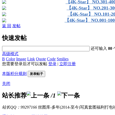
【4K-Star】 NO.301
【4K-Star】 NO.201
【4K-Star】 NO.101
【4K-Star】 NO.001-
返 回
发帖
快速发帖
还可输入
80
高级模式
B
Color
Image
Link
Quote
Code
Smilies
您需要登录后才可以发帖
登录
|
立即注册
本版积分规则
发表帖子
关闭
站长推荐
/1
站长QQ：99297166
丝图库-多年(2014-至今)写真套图福利打