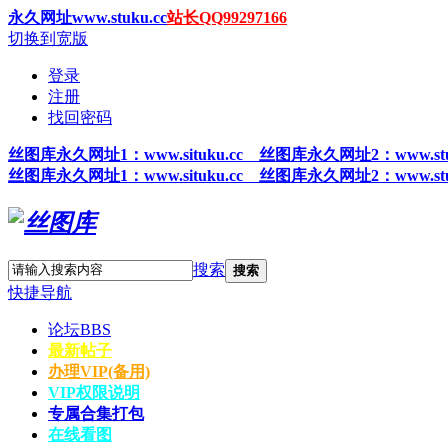
永久网址www.stuku.cc
站长QQ99297166
切换到宽版
登录
注册
找回密码
丝图
库永久网址1
：www.situku.cc 丝图库永久网址2：www.stu
丝图
库永久网址1
：www.situku.cc 丝图库永久网址2：www.stu
搜索
搜索
快捷导航
论坛
BBS
最新帖子
办理VIP(备用)
VIP权限说明
专属合集打包
在线看图