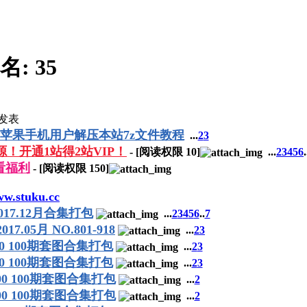
名:
35
发表
 苹果手机用户解压本站7z文件教程
...
2
3
源！开通1站得2站VIP！
- [阅读权限
10
]
...
2
3
4
5
6
.
看福利
- [阅读权限
150
]
tuku.cc
-2017.12月合集打包
...
2
3
4
5
6
..
7
017.05月 NO.801-918
...
2
3
-800 100期套图合集打包
...
2
3
-700 100期套图合集打包
...
2
3
-600 100期套图合集打包
...
2
-500 100期套图合集打包
...
2