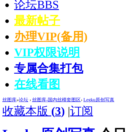
论坛
BBS
最新帖子
办理VIP(备用)
VIP权限说明
专属合集打包
在线看图
丝图库
»
论坛
›
丝图库-国内丝模套图区
›
Legku原创写真
收藏本版
(
3
)
|
订阅