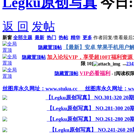
Legku原创写真
今日
返 回
发帖
新窗
全部主题
最新
热门
热帖
精华
更多
作者
回复/查看
最后
【最新】安卓 苹果手机用户解
隐藏置顶帖
加入论坛VIP，享受超100T福利资源
隐藏置顶帖
限
10
]
...
2
3
4
VIP必看福利
隐藏置顶帖
- [阅读权
丝图库永久网址：www.stuku.cc
丝图库永久网址：www.s
【Legku原创写真】 NO.301-320 2
【Legku原创写真】 NO.281-300 
【Legku原创写真】 NO.261-280 
【Legku原创写真】 NO.241-260 