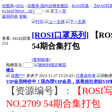
丝图库
»
论坛
›
丝图库-国内丝模套图区
›
ROSI写真
›
【ROSI写真
1
2
3
4
5
6
7
8
9
10
... 26
/ 26 页
下一页
返回列表
发帖
[ROSI口罩系列]
【ROS
查看:
34242
|
回复:
253
54期合集打包
[复制链接]
电梯直达
楼主
丝图***
发表于 2023-11-27 15:25:43
|
只看该作者
VIP会员特价中！现办理VIP会员，送美丝社老站VI
【资源编号】：
【ROSI写
NO.2709 54期合集打包