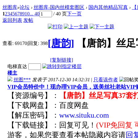
丝图库
»
论坛
›
丝图库-国内丝模套图区
›
国内其他精品写真
›
【
1
2
3
4
5
6
7
8
9
10
... 40
/ 40 页
下一页
返回列表
发帖
[唐韵]
【唐韵】丝足
查看:
69170
|
回复:
398
[复制链接]
电梯直达
楼主
丝图***
发表于 2017-12-30 14:32:31
|
只看该作者
VIP会员特价中！现办理VIP会员，送美丝社老站VI
【资源编号】：
【唐韵】丝足写真37套
【下载网盘】：百度网盘
【解压密码】：
www.situku.com
【下载链接】：回复可见！
(VIP免回
游客，如果您要查看本帖隐藏内容请
回