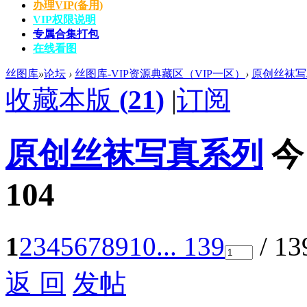
办理VIP(备用)
VIP权限说明
专属合集打包
在线看图
丝图库
»
论坛
›
丝图库-VIP资源典藏区（VIP一区）
›
原创丝袜写
收藏本版
(
21
)
|
订阅
原创丝袜写真系列
今
104
1
2
3
4
5
6
7
8
9
10
... 139
/ 1
返 回
发帖