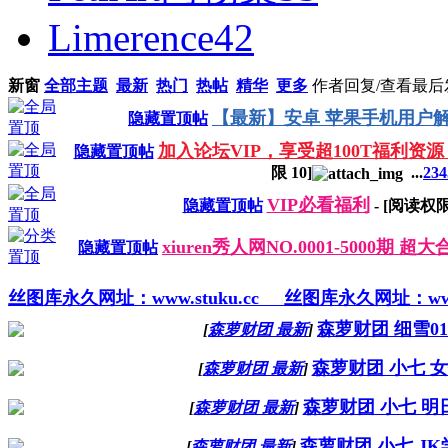
Limerence
42
新窗
全部主题
最新
热门
热帖
精华
更多
作者
回复/查看
最后
【最新】安卓 苹果手机用户解
隐藏置顶帖
加入论坛VIP，享受超100T福利资源
隐藏置顶帖
限
10
]
...
2
3
4
VIP必看福利
隐藏置顶帖
- [阅读权
xiuren秀人网NO.0001-5000期 
隐藏置顶帖
丝图库永久网址：www.stuku.cc
丝图库永久网址：www.s
森萝财团 细雪01
[
森萝财团 最新
]
森萝财团 小七 
[
森萝财团 最新
]
森萝财团 小七 明
[
森萝财团 最新
]
森萝财团 小七 JK
[
森萝财团 最新
]