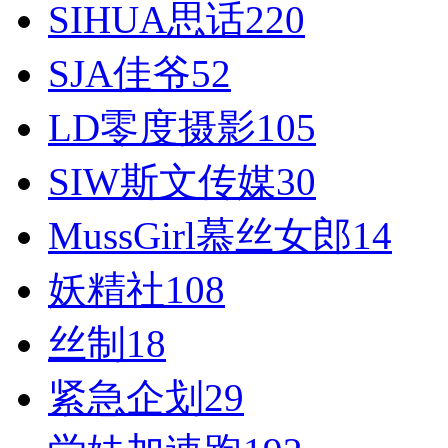
SIHUA思话
220
SJA佳爷
52
LD零度摄影
105
SIW斯文传媒
30
MussGirl慕丝女郎
14
妖精社
108
丝制
18
紧急企划
29