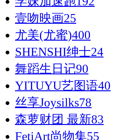
学妹加速跑
192
壹吻映画
25
尤美(尤蜜)
400
SHENSHI绅士
24
舞蹈生日记
90
YITUYU艺图语
40
丝享Joysilks
78
森萝财团 最新
83
FetiArt尚物集
55