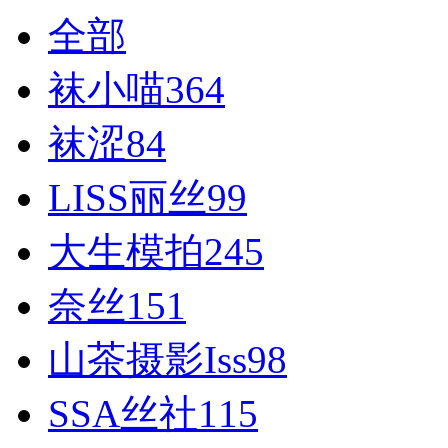
全部
袜小喵
364
袜涩
84
LISS丽丝
99
大生模拍
245
奈丝
151
山茶摄影Iss
98
SSA丝社
115