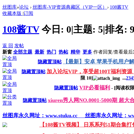
丝图库
»
论坛
›
丝图库-VIP资源典藏区（VIP一区）
›
108酱TV
收藏本版
|
订阅
108酱TV
今日:
0
|
主题:
5
|
排名:
返 回
发帖
新窗
全部主题
最新
热门
热帖
精华
更多
作者
回复/查看
最后
【最新】安卓 苹果手机用户解
隐藏置顶帖
加入论坛VIP，享受超100T福利资源
隐藏置顶帖
限
10
]
...
2
3
4
VIP必看福利
隐藏置顶帖
- [阅读权
xiuren秀人网NO.0001-5000期 
隐藏置顶帖
丝图库永久网址：www.stuku.cc
丝图库永久网址：www.s
【108酱TV视频】 日系系列51期合集打