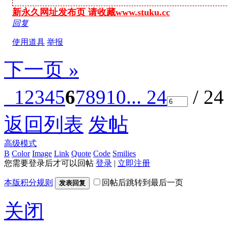
新永久网址发布页 请收藏www.stuku.cc
回复
使用道具
举报
下一页 »
1
2
3
4
5
6
7
8
9
10
... 24
/ 2
返回列表
发帖
高级模式
B
Color
Image
Link
Quote
Code
Smilies
您需要登录后才可以回帖
登录
|
立即注册
本版积分规则
回帖后跳转到最后一页
发表回复
关闭