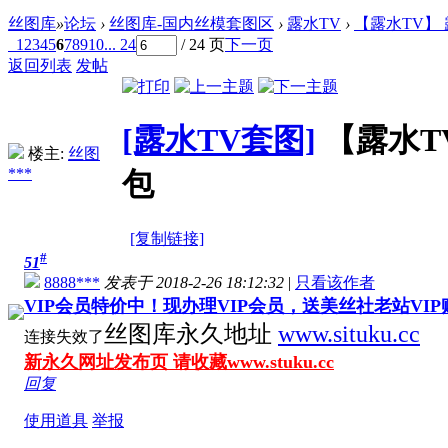
丝图库
»
论坛
›
丝图库-国内丝模套图区
›
露水TV
›
【露水TV】 露
1
2
3
4
5
6
7
8
9
10
... 24
/ 24 页
下一页
返回列表
发帖
[露水TV套图]
【露水TV
楼主:
丝图
***
包
[复制链接]
#
51
8888***
发表于 2018-2-26 18:12:32
|
只看该作者
VIP会员特价中！现办理VIP会员，送美丝社老站VI
丝图库永久地址
www.situku.cc
连接失效了
新永久网址发布页 请收藏www.stuku.cc
回复
使用道具
举报