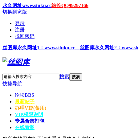
永久网址www.stuku.cc
站长QQ99297166
切换到宽版
登录
注册
找回密码
丝图
库永久网址1
：www.situku.cc 丝图库永久网址2：www.stu
搜索
搜索
快捷导航
论坛
BBS
最新帖子
办理VIP(备用)
VIP权限说明
专属合集打包
在线看图