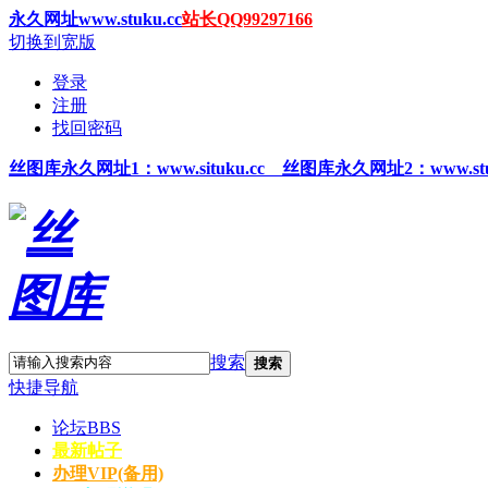
永久网址www.stuku.cc
站长QQ99297166
切换到宽版
登录
注册
找回密码
丝图
库永久网址1
：www.situku.cc 丝图库永久网址2：www.stu
搜索
搜索
快捷导航
论坛
BBS
最新帖子
办理VIP(备用)