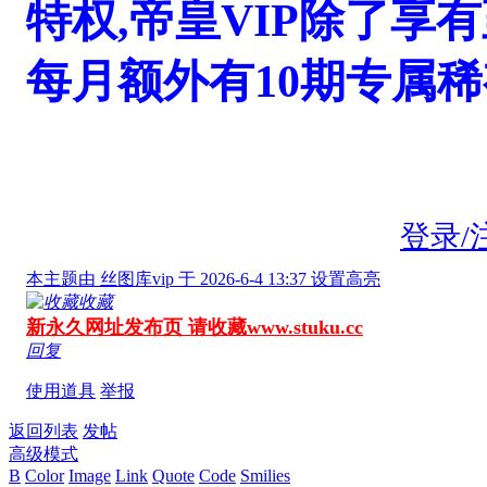
特权,帝皇VIP除了享
每月额外有10期专属
登录/
本主题由 丝图库vip 于 2026-6-4 13:37 设置高亮
收藏
新永久网址发布页 请收藏www.stuku.cc
回复
使用道具
举报
返回列表
发帖
高级模式
B
Color
Image
Link
Quote
Code
Smilies