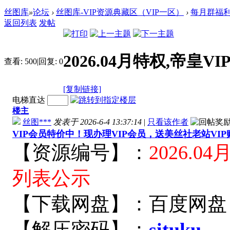
丝图库
»
论坛
›
丝图库-VIP资源典藏区（VIP一区）
›
每月群福
返回列表
发帖
2026.04月特权,帝皇
查看:
500
|
回复:
0
[复制链接]
电梯直达
楼主
丝图***
发表于 2026-6-4 13:37:14
|
只看该作者
VIP会员特价中！现办理VIP会员，送美丝社老站VI
【资源编号】：
2026.04
月
列表公示
【下载网盘】：百度网盘
【解压密码】：
situku